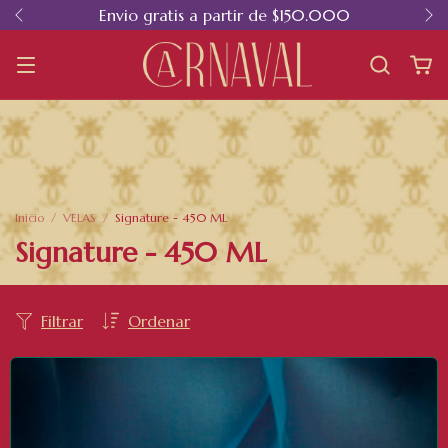
Envio gratis a partir de $150.000
Inicio
/
VELAS
/
Signature - 450 ML
Signature - 450 ML
Filtrar
Ordenar