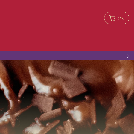
(
0
)