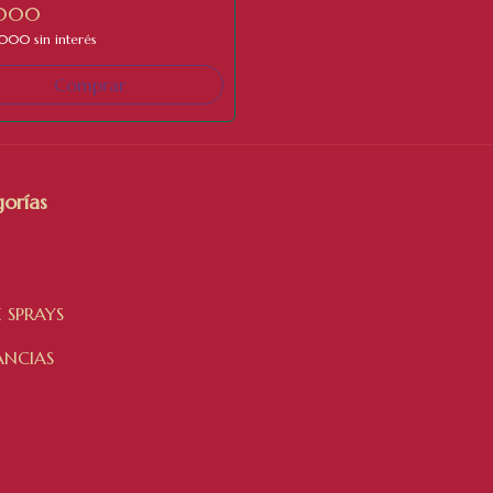
- 280 ML
.000
3.000
sin interés
orías
 SPRAYS
ANCIAS