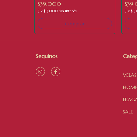
GOURMAND OUD - 280 ML
OUD 
$39.000
$39
3
x
$13.000
sin interés
3
x
$1
Seguinos
Categ
VELAS
HOME
FRAG
SALE