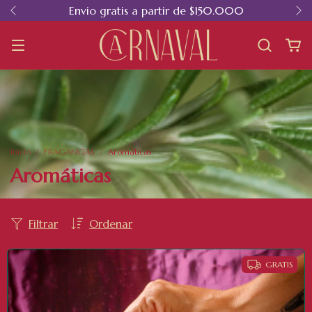
Envio gratis a partir de $150.000
Inicio
/
FRAGANCIAS
/
Aromáticas
Aromáticas
Filtrar
Ordenar
GRATIS