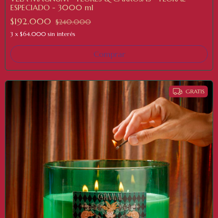
ESPECIADO - 3000 ml
$192.000
$240.000
3
x
$64.000
sin interés
GRATIS